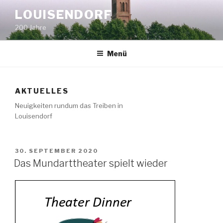
Zum
LOUISENDORF
Inhalt
200 Jahre
springen
Menü
AKTUELLES
Neuigkeiten rundum das Treiben in
Louisendorf
VERÖFFENTLICHT
30. SEPTEMBER 2020
AM
Das Mundarttheater spielt wieder