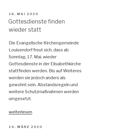
VERÖFFENTLICHT
16. MAI 2020
AM
Gottesdienste finden
wieder statt
Die Evangelische Kirchengemeinde
Louisendorf freut sich, dass ab
Sonntag, 17. Mai, wieder
Gottesdienste in der Elisabethkirche
stattfinden werden. Bis auf Weiteres
werden sie jedoch anders als
gewohnt sein. Abstandsregeln und
weitere Schutzmaßnahmen werden
umgesetzt.
„Gottesdienste
weiterlesen
finden
wieder
VERÖFFENTLICHT
14. MÄRZ 2020