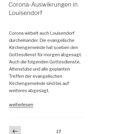
AM
statt“
Corona-Auswikrungen in
Louisendorf
Corona wirbelt auch Louisendorf
durcheinander. Die evangelische
Kirchengemeinde hat soeben den
Gottesdienst für morgen abgesagt.
Auch die folgenden Gottesdienste,
Altenstube und alle geplanten
Treffen der evangelischen
Kirchengemeinde sind bis auf
weiteres abgesagt.
„Corona-
weiterlesen
Auswikrungen
in
Louisendorf“
Seitennummerierung
Vorherige
Seite
17