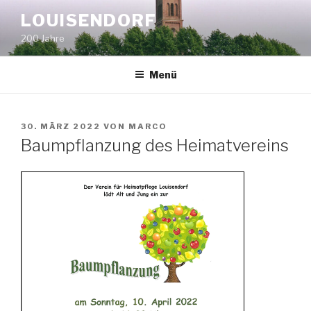
Zum
LOUISENDORF
Inhalt
200 Jahre
springen
Menü
VERÖFFENTLICHT
30. MÄRZ 2022
VON
MARCO
AM
Baumpflanzung des Heimatvereins