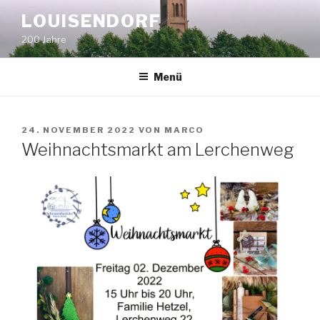
Zum
LOUISENDORF
Inhalt
200 Jahre
springen
Menü
VERÖFFENTLICHT
24. NOVEMBER 2022
VON
MARCO
AM
Weihnachtsmarkt am Lerchenweg