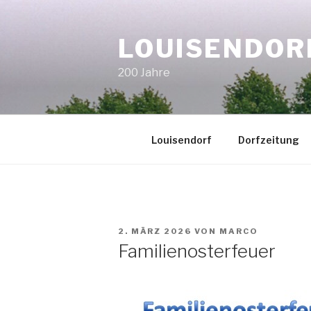
Zum
Inhalt
LOUISENDOR
springen
200 Jahre
Louisendorf
Dorfzeitung
VERÖFFENTLICHT
2. MÄRZ 2026
VON
MARCO
AM
Familienosterfeuer