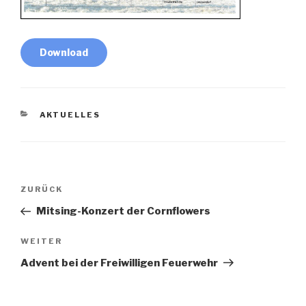
Download
KATEGORIEN
AKTUELLES
Beitragsnavigation
Vorheriger
ZURÜCK
Beitrag
Mitsing-Konzert der Cornflowers
Nächster
WEITER
Beitrag
Advent bei der Freiwilligen Feuerwehr