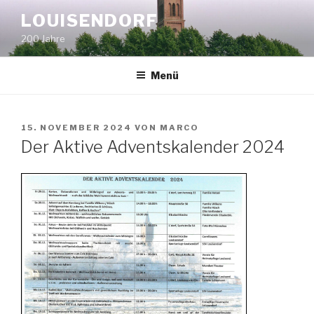
Zum
LOUISENDORF
Inhalt
200 Jahre
springen
Menü
VERÖFFENTLICHT
15. NOVEMBER 2024
VON
MARCO
AM
Der Aktive Adventskalender 2024