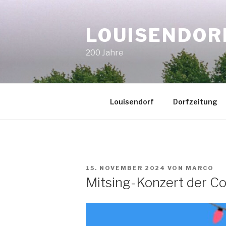
Zum
Inhalt
LOUISENDOR
springen
200 Jahre
Louisendorf
Dorfzeitung
VERÖFFENTLICHT
15. NOVEMBER 2024
VON
MARCO
AM
Mitsing-Konzert der C