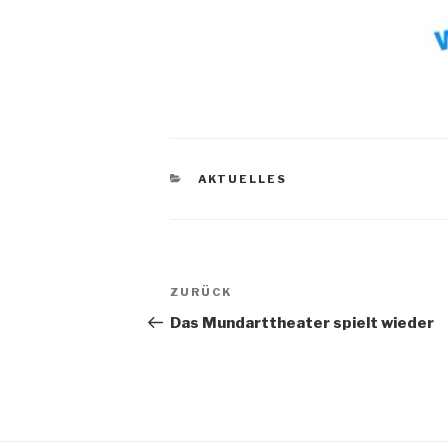
KATEGORIEN
AKTUELLES
Beitragsnavigation
Vorheriger
ZURÜCK
Beitrag
Das Mundarttheater spielt wieder